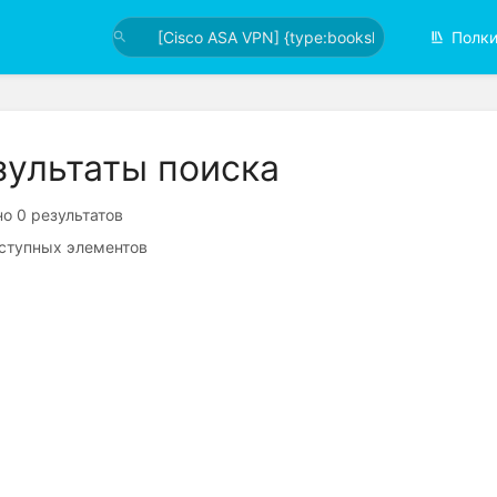
Полк
зультаты поиска
о 0 результатов
ступных элементов