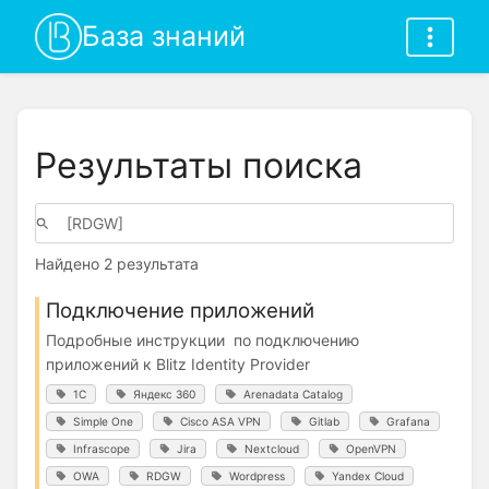
База знаний
Результаты поиска
Найдено 2 результата
Подключение приложений
Подробные инструкции по подключению
приложений к Blitz Identity Provider
1С
Яндекс 360
Arenadata Catalog
Simple One
Cisco ASA VPN
Gitlab
Grafana
Infrascope
Jira
Nextcloud
OpenVPN
OWA
RDGW
Wordpress
Yandex Cloud