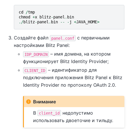
cd
/
tmp
chmod
+
x
blitz
-
panel
.
bin
./
blitz
-
panel
.
bin
--
-
j
<
JAVA_HOME
>
Создайте файл
с первичными
panel.conf
настройками Blitz Panel:
– имя домена, на котором
IDP_DOMAIN
функционирует Blitz Identity Provider;
– идентификатор для
CLIENT_ID
подключения приложения Blitz Panel к Blitz
Identity Provider по протоколу OAuth 2.0.
Внимание
В
недопустимо
client_id
использовать двоеточие и тильду.