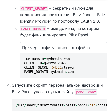
– секретный ключ для
CLIENT_SECRET
подключения приложения Blitz Panel к Blitz
Identity Provider по протоколу OAuth 2.0.
– имя домена, на котором
PANEL_DOMAIN
будет функционировать Blitz Panel.
Пример конфигурационного файла
IDP_DOMAIN
=
mydomain
.
com
CLIENT_ID
=
qwerty12345
CLIENT_SECRET
=
54321
ytrewq
PANEL_DOMAIN
=
mydomain
.
com
Запустите скрипт первоначальной настройки
Blitz Panel, указав путь к файлу
.
panel.conf
/
usr
/
share
/
identityblitz
/
blitz
-
panel
/
bin
/
config