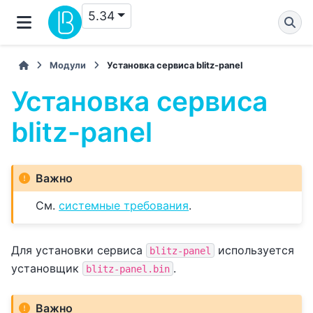
5.34
Модули
Установка сервиса blitz-panel
Установка сервиса
blitz-panel
Важно
См.
системные требования
.
Для установки сервиса
используется
blitz-panel
установщик
.
blitz-panel.bin
Важно