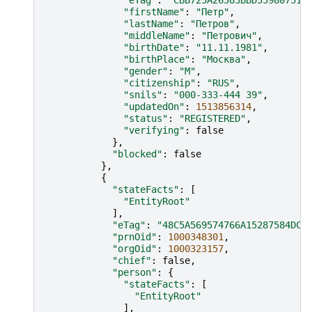
"eTag"
:
"CBB725A26583BBD55980751F
"firstName"
:
"Петр"
,
"lastName"
:
"Петров"
,
"middleName"
:
"Петрович"
,
"birthDate"
:
"11.11.1981"
,
"birthPlace"
:
"Москва"
,
"gender"
:
"M"
,
"citizenship"
:
"RUS"
,
"snils"
:
"000-333-444 39"
,
"updatedOn"
:
1513856314
,
"status"
:
"REGISTERED"
,
"verifying"
:
false
},
"blocked"
:
false
},
{
"stateFacts"
:
[
"EntityRoot"
],
"eTag"
:
"48C5A569574766A15287584DC0
"prnOid"
:
1000348301
,
"orgOid"
:
1000323157
,
"chief"
:
false
,
"person"
:
{
"stateFacts"
:
[
"EntityRoot"
],