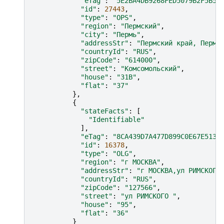
"eTag"
:
"5E2BA4DB9268FED5079B2F5B54
"id"
:
27443
,
"type"
:
"OPS"
,
"region"
:
"Пермский"
,
"city"
:
"Пермь"
,
"addressStr"
:
"Пермский край, Пермь
"countryId"
:
"RUS"
,
"zipCode"
:
"614000"
,
"street"
:
"Комсомольский"
,
"house"
:
"31В"
,
"flat"
:
"37"
},
{
"stateFacts"
:
[
"Identifiable"
],
"eTag"
:
"8CA439D7A477D899C0E67E513B
"id"
:
16378
,
"type"
:
"OLG"
,
"region"
:
"г МОСКВА"
,
"addressStr"
:
"г МОСКВА,ул РИМСКОГО
"countryId"
:
"RUS"
,
"zipCode"
:
"127566"
,
"street"
:
"ул РИМСКОГО "
,
"house"
:
"95"
,
"flat"
:
"36"
}