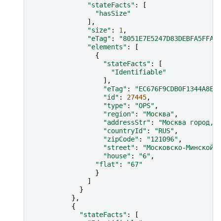
"stateFacts"
:
[
"hasSize"
],
"size"
:
1
,
"eTag"
:
"8051E7E5247D83DEBFA5FFAC
"elements"
:
[
{
"stateFacts"
:
[
"Identifiable"
],
"eTag"
:
"EC676F9CDB0F1344A8EE
"id"
:
27445
,
"type"
:
"OPS"
,
"region"
:
"Москва"
,
"addressStr"
:
"Москва город, 
"countryId"
:
"RUS"
,
"zipCode"
:
"121096"
,
"street"
:
"Московско-Минской 
"house"
:
"6"
,
"flat"
:
"67"
}
]
}
},
{
"stateFacts"
:
[