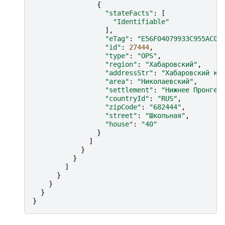
{
"stateFacts"
:
[
"Identifiable"
],
"eTag"
:
"E56F04079933C955AC0C
"id"
:
27444
,
"type"
:
"OPS"
,
"region"
:
"Хабаровский"
,
"addressStr"
:
"Хабаровский кр
"area"
:
"Николаевский"
,
"settlement"
:
"Нижнее Пронге"
"countryId"
:
"RUS"
,
"zipCode"
:
"682444"
,
"street"
:
"Школьная"
,
"house"
:
"40"
}
]
}
}
]
}
}
}
}