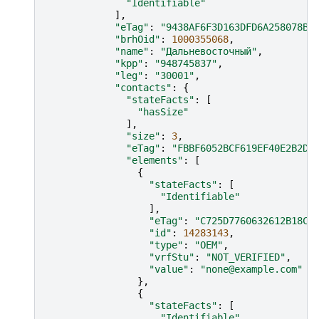
"Identifiable"
],
"eTag"
:
"9438AF6F3D163DFD6A258078BC
"brhOid"
:
1000355068
,
"name"
:
"Дальневосточный"
,
"kpp"
:
"948745837"
,
"leg"
:
"30001"
,
"contacts"
:
{
"stateFacts"
:
[
"hasSize"
],
"size"
:
3
,
"eTag"
:
"FBBF6052BCF619EF40E2B2D8
"elements"
:
[
{
"stateFacts"
:
[
"Identifiable"
],
"eTag"
:
"C725D7760632612B18CB
"id"
:
14283143
,
"type"
:
"OEM"
,
"vrfStu"
:
"NOT_VERIFIED"
,
"value"
:
"none@example.com"
},
{
"stateFacts"
:
[
"Identifiable"