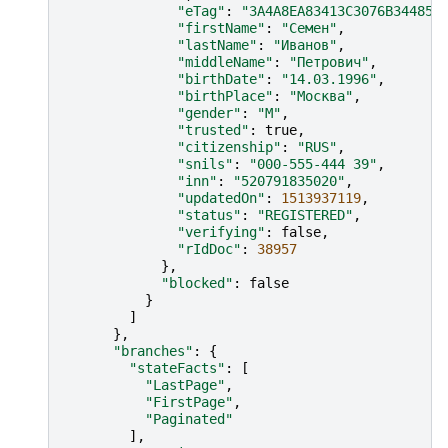
"eTag"
:
"3A4A8EA83413C3076B344855
"firstName"
:
"Семен"
,
"lastName"
:
"Иванов"
,
"middleName"
:
"Петрович"
,
"birthDate"
:
"14.03.1996"
,
"birthPlace"
:
"Москва"
,
"gender"
:
"M"
,
"trusted"
:
true
,
"citizenship"
:
"RUS"
,
"snils"
:
"000-555-444 39"
,
"inn"
:
"520791835020"
,
"updatedOn"
:
1513937119
,
"status"
:
"REGISTERED"
,
"verifying"
:
false
,
"rIdDoc"
:
38957
},
"blocked"
:
false
}
]
},
"branches"
:
{
"stateFacts"
:
[
"LastPage"
,
"FirstPage"
,
"Paginated"
],