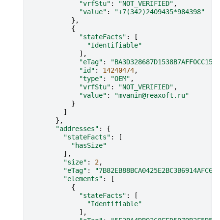
"vrfStu"
:
"NOT_VERIFIED"
,
"value"
:
"+7(342)2409435*984398"
},
{
"stateFacts"
:
[
"Identifiable"
],
"eTag"
:
"BA3D328687D1538B7AFF0CC153
"id"
:
14240474
,
"type"
:
"OEM"
,
"vrfStu"
:
"NOT_VERIFIED"
,
"value"
:
"mvanin@reaxoft.ru"
}
]
},
"addresses"
:
{
"stateFacts"
:
[
"hasSize"
],
"size"
:
2
,
"eTag"
:
"7B82EB88BCA0425E2BC3B6914AFC6F
"elements"
:
[
{
"stateFacts"
:
[
"Identifiable"
],