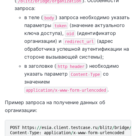
(
). Особенности
/blitz/bridge/organization
запроса:
в теле (
) запроса необходимо указать
body
параметры
(значение актуального
token
ключа доступа),
(идентификатор
oid
организации) и
(адрес
redirect_url
обработчика успешной аутентификации на
стороне вызывающей системы);
в заголовке (
) необходимо
http
header
указать параметр
со
Content-Type
значением
.
application/x-www-form-urlencoded
Пример запроса на получение данных об
организации:
POST
https
:
//
esia
.
client
.
testcase
.
ru
/
blitz
/
bridge
/
o
Content
-
Type
:
application
/
x
-
www
-
form
-
urlencoded