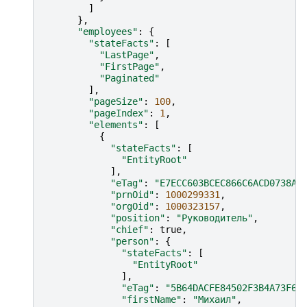
]
},
"employees"
:
{
"stateFacts"
:
[
"LastPage"
,
"FirstPage"
,
"Paginated"
],
"pageSize"
:
100
,
"pageIndex"
:
1
,
"elements"
:
[
{
"stateFacts"
:
[
"EntityRoot"
],
"eTag"
:
"E7ECC603BCEC866C6ACD0738A0
"prnOid"
:
1000299331
,
"orgOid"
:
1000323157
,
"position"
:
"Руководитель"
,
"chief"
:
true
,
"person"
:
{
"stateFacts"
:
[
"EntityRoot"
],
"eTag"
:
"5B64DACFE84502F3B4A73F66
"firstName"
:
"Михаил"
,