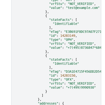
"vrfStu"
:
"NOT_VERIFIED"
,
"value"
:
"test@example.com"
},
{
"stateFacts"
:
[
"Identifiable"
],
"eTag"
:
"E3B691F0DC97A07F271F
"id"
:
14283149
,
"type"
:
"OPH"
,
"vrfStu"
:
"NOT_VERIFIED"
,
"value"
:
"+7(495)8736847*6847
},
{
"stateFacts"
:
[
"Identifiable"
],
"eTag"
:
"D3A1E4715F456DD2D545
"id"
:
14283150
,
"type"
:
"OFX"
,
"vrfStu"
:
"NOT_VERIFIED"
,
"value"
:
"+7(499)9990930"
}
]
},
"addresses"
:
{