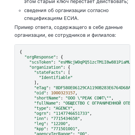
этом старый ключ перестает действовать;
сведения об организации согласно
спецификациям ЕСИА.
Пример ответа, содержащего в себе данные
организации, ее сотрудников и филиалов:
{
"orgResponse"
:
{
"scsToken"
:
"esMNcjW0qPQ51zcTMiI8w881PiaMUf
"organization"
:
{
"stateFacts"
:
[
"Identifiable"
],
"eTag"
:
"8DF580E06129CA1190B283E6764D68AD
"oid"
:
1000323157
,
"shortName"
:
"ООО 
\"
РЕАК СОФТ
\"
"
,
"fullName"
:
"ОБЩЕСТВО С ОГРАНИЧЕННОЙ ОТВЕ
"type"
:
"AGENCY"
,
"ogrn"
:
"1147746651733"
,
"inn"
:
"7715434658"
,
"leg"
:
"12200"
,
"kpp"
:
"771501001"
,
"agencyTerRange"
:
"00"
,