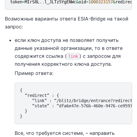
token
=
MIrS8L
..
l_JLTz5YgENWc
&
oid
=
1000323157
&
redirect
Возможные варианты ответа ESIA-Bridge на такой
запрос:
если ключ доступа не позволяет получить
данные указанной организации, то в ответе
содержится ссылка (
) с запросом для
link
получения корректного ключа доступа.
Пример ответа:
{

  “redirect” : {

     “link” : “/blitz/bridge/entrance?redirect_u
     “state” : “dfa6e47e-576b-460e-9476-ce959741
  }

Все, что требуется системе, – направить