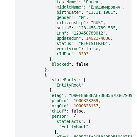
"lastName"
:
"Юрьев"
,
"middleName"
:
"Владимирович"
,
"birthDate"
:
"13.11.1981"
,
"gender"
:
"M"
,
"citizenship"
:
"RUS"
,
"snils"
:
"123-456-789 58"
,
"inn"
:
"123456789012"
,
"updatedOn"
:
1492174836
,
"status"
:
"REGISTERED"
,
"verifying"
:
false
,
"rIdDoc"
:
3303
},
"blocked"
:
false
},
{
"stateFacts"
:
[
"EntityRoot"
],
"eTag"
:
"D90F86B8FAE7DB8567D3679D97
"prnOid"
:
1000323269
,
"orgOid"
:
1000323157
,
"chief"
:
false
,
"person"
:
{
"stateFacts"
:
[
"EntityRoot"
],