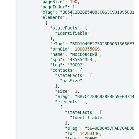
"pageSize"
:
100
,
"pageIndex"
:
1
,
"eTag"
:
"B854C2B28B54083C063C9319950B14
"elements"
:
[
{
"stateFacts"
:
[
"Identifiable"
],
"eTag"
:
"BDD1049E273023D50516686F7F
"brhOid"
:
1000355069
,
"name"
:
"Московский"
,
"kpp"
:
"435354354"
,
"leg"
:
"30002"
,
"contacts"
:
{
"stateFacts"
:
[
"hasSize"
],
"size"
:
3
,
"eTag"
:
"BB7C4789C938FBF59F60744E
"elements"
:
[
{
"stateFacts"
:
[
"Identifiable"
],
"eTag"
:
"5649E98457FAD7C4B38B
"id"
:
14283146
,
"type"
:
"OEM"
,