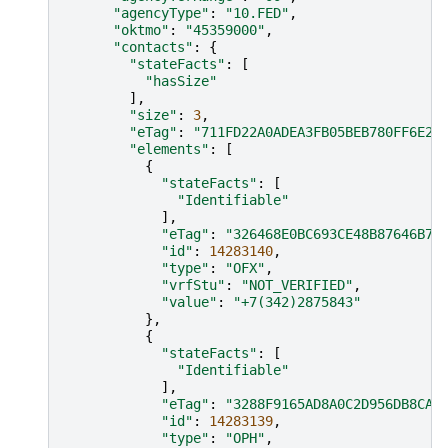
"agencyType"
:
"10.FED"
,
"oktmo"
:
"45359000"
,
"contacts"
:
{
"stateFacts"
:
[
"hasSize"
],
"size"
:
3
,
"eTag"
:
"711FD22A0ADEA3FB05BEB780FF6E2B
"elements"
:
[
{
"stateFacts"
:
[
"Identifiable"
],
"eTag"
:
"326468E0BC693CE48B87646B75
"id"
:
14283140
,
"type"
:
"OFX"
,
"vrfStu"
:
"NOT_VERIFIED"
,
"value"
:
"+7(342)2875843"
},
{
"stateFacts"
:
[
"Identifiable"
],
"eTag"
:
"3288F9165AD8A0C2D956DB8CA9
"id"
:
14283139
,
"type"
:
"OPH"
,