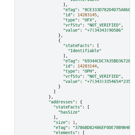
],
"eTag"
:
"8CE333D782D4D75A8600
"id"
:
14283145
,
"type"
:
"OFX"
,
"vrfStu"
:
"NOT_VERIFIED"
,
"value"
:
"+7(34343)90586"
},
{
"stateFacts"
:
[
"Identifiable"
],
"eTag"
:
"69344CDC7A35BD367284
"id"
:
14283144
,
"type"
:
"OPH"
,
"vrfStu"
:
"NOT_VERIFIED"
,
"value"
:
"+7(343)3354654*2356
}
]
},
"addresses"
:
{
"stateFacts"
:
[
"hasSize"
],
"size"
:
1
,
"eTag"
:
"3786BD82486EF0DE78B9B4BF
"elements"
:
[