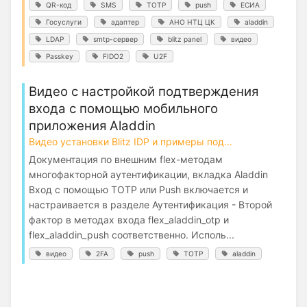
QR-код
SMS
TOTP
push
ЕСИА
Госуслуги
адаптер
АНО НТЦ ЦК
aladdin
LDAP
smtp-сервер
blitz panel
видео
Passkey
FIDO2
U2F
Видео с настройкой подтверждения
входа с помощью мобильного
приложения Aladdin
Видео установки Blitz IDP и примеры под...
Документация по внешним flex-методам
многофакторной аутентификации, вкладка Aladdin
Вход с помощью TOTP или Push включается и
настраивается в разделе Аутентификация - Второй
фактор в методах входа flex_aladdin_otp и
flex_aladdin_push соответственно. Исполь...
видео
2FA
push
TOTP
aladdin