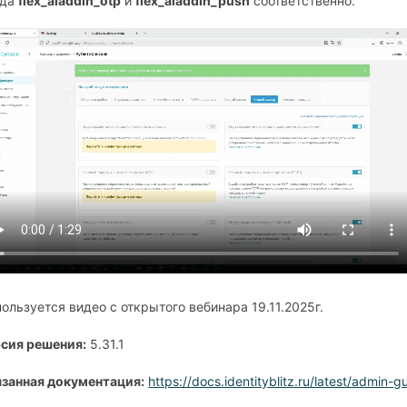
ода
flex_aladdin_otp
и
flex_aladdin_push
соответственно.
ользуется видео с открытого вебинара 19.11.2025г.
сия решения:
5.31.1
занная документация:
https://docs.identityblitz.ru/latest/admin-g