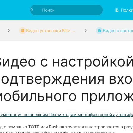
Полк
Видео установки Blitz ...
Видео с настро
Видео с настройко
подтверждения вх
мобильного прилож
ументация по внешним flex-методам многофакторной аутентиф
д с помощью TOTP или Push включается и настраивается в ра