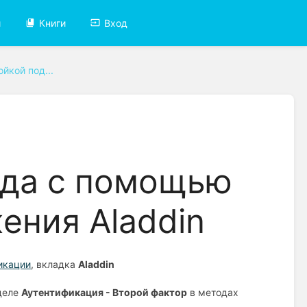
и
Книги
Вход
йкой под...
й
ода с помощью
ения Aladdin
икации
, вкладка
Aladdin
зделе
Аутентификация - Второй фактор
в методах