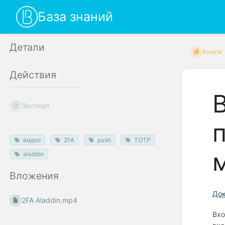
База знаний
Детали
Книги
Действия
Экспорт
видео
2FA
push
TOTP
aladdin
Вложения
Док
2FA Aladdin.mp4
Вхо