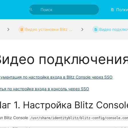
Полк
Видео установки Blitz ...
Видео подключе
Видео подключения 
ументация по настройке входа в Blitz Console через SSO
тья по настройке входа в консоль через SSO
аг 1. Настройка Blitz Consol
л Blitz Console
/usr/share/identityblitz/blitz-config/console.co