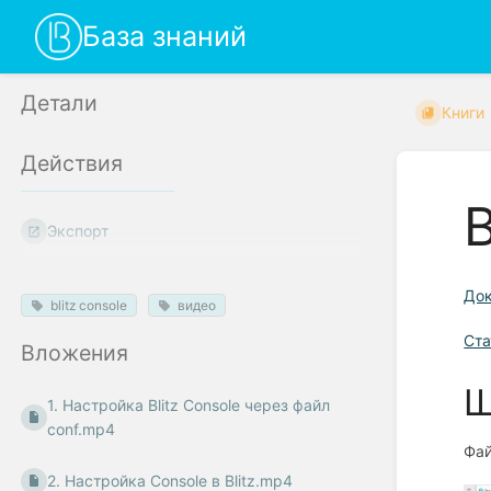
База знаний
Детали
Книги
Действия
Экспорт
Док
blitz console
видео
Ста
Вложения
Ш
1. Настройка Blitz Console через файл
conf.mp4
Фай
2. Настройка Console в Blitz.mp4