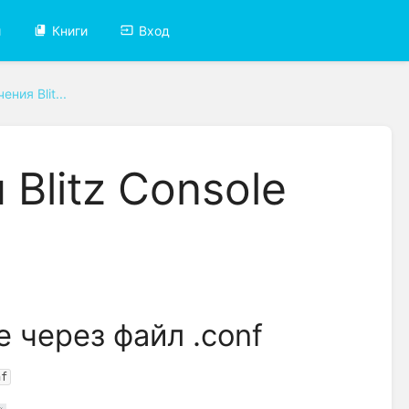
и
Книги
Вход
ния Blit...
Blitz Console
e через файл .conf
nf