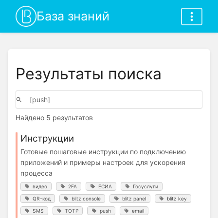
База знаний
Результаты поиска
Найдено 5 результатов
Инструкции
Готовые пошаговые инструкции по подключению
приложений и примеры настроек для ускорения
процесса
видео
2FA
ЕСИА
Госуслуги
QR-код
blitz console
blitz panel
blitz key
SMS
TOTP
push
email