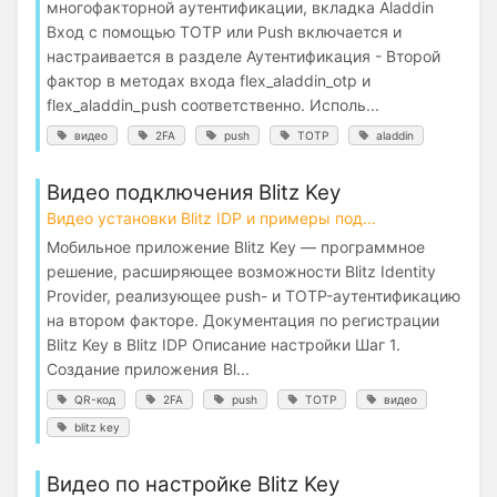
многофакторной аутентификации, вкладка Aladdin
Вход с помощью TOTP или Push включается и
настраивается в разделе Аутентификация - Второй
фактор в методах входа flex_aladdin_otp и
flex_aladdin_push соответственно. Исполь...
видео
2FA
push
TOTP
aladdin
Видео подключения Blitz Key
Видео установки Blitz IDP и примеры под...
Мобильное приложение Blitz Key — программное
решение, расширяющее возможности Blitz Identity
Provider, реализующее push- и TOTP-аутентификацию
на втором факторе. Документация по регистрации
Blitz Key в Blitz IDP Описание настройки Шаг 1.
Создание приложения Bl...
QR-код
2FA
push
TOTP
видео
blitz key
Видео по настройке Blitz Key