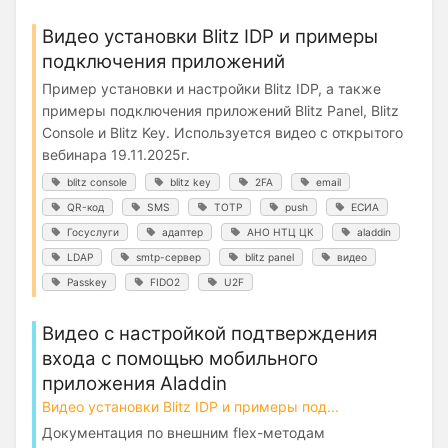
Видео установки Blitz IDP и примеры
подключения приложений
Пример установки и настройки Blitz IDP, а также
примеры подключения приложений Blitz Panel, Blitz
Console и Blitz Key. Используется видео с открытого
вебинара 19.11.2025г.
blitz console
blitz key
2FA
email
QR-код
SMS
TOTP
push
ЕСИА
Госуслуги
адаптер
АНО НТЦ ЦК
aladdin
LDAP
smtp-сервер
blitz panel
видео
Passkey
FIDO2
U2F
Видео с настройкой подтверждения
входа с помощью мобильного
приложения Aladdin
Видео установки Blitz IDP и примеры под...
Документация по внешним flex-методам