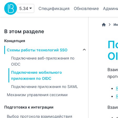
5.34
Спецификация
Обновление
Админ
Ин
В этом разделе
П
Концепция
Схемы работы технологий SSO
O
Подключение веб-приложения по
OIDC
Взаи
Подключение мобильного
прот
приложения по OIDC
Подключение приложения по SAML
R
Механизм управления сессиями
Взаи
Подготовка к интеграции
Выбор протокола взаимодействия