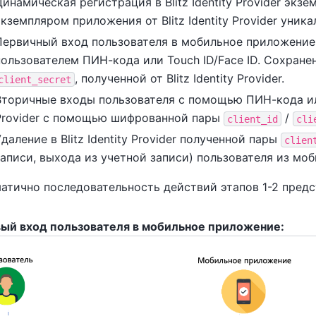
Динамическая регистрация в Blitz Identity Provider эк
экземпляром приложения от Blitz Identity Provider уни
Первичный вход пользователя в мобильное приложение с 
пользователем ПИН-кода или Touch ID/Face ID. Сохран
, полученной от Blitz Identity Provider.
client_secret
Вторичные входы пользователя с помощью ПИН-кода или T
Provider с помощью шифрованной пары
/
client_id
cli
Удаление в Blitz Identity Provider полученной пары
clien
записи, выхода из учетной записи) пользователя из мо
атично последовательность действий этапов 1-2 предст
ый вход пользователя в мобильное приложение: