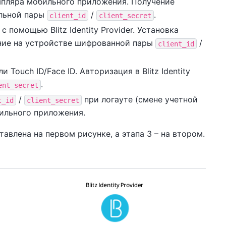
земпляра мобильного приложения. Получение
кальной пары
/
.
client_id
client_secret
помощью Blitz Identity Provider. Установка
ение на устройстве шифрованной пары
/
client_id
ouch ID/Face ID. Авторизация в Blitz Identity
.
ent_secret
/
при логауте (смене учетной
t_id
client_secret
бильного приложения.
авлена на первом рисунке, а этапа 3 – на втором.