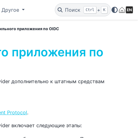
Другое
Поиск
+
Ctrl
K
льного приложения по OIDC
о приложения по
ovider дополнительно к штатным средствам
nt Protocol
.
ovider включает следующие этапы: