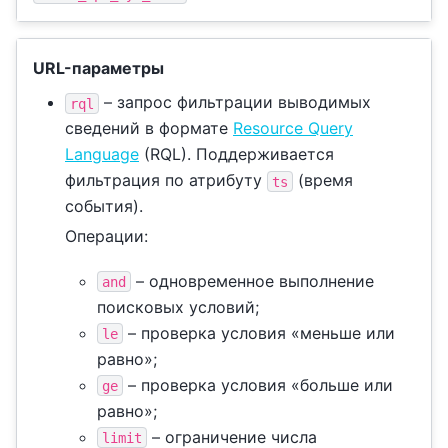
URL-параметры
– запрос фильтрации выводимых
rql
сведений в формате
Resource Query
Language
(RQL). Поддерживается
фильтрация по атрибуту
(время
ts
события).
Операции:
– одновременное выполнение
and
поисковых условий;
– проверка условия «меньше или
le
равно»;
– проверка условия «больше или
ge
равно»;
– ограничение числа
limit