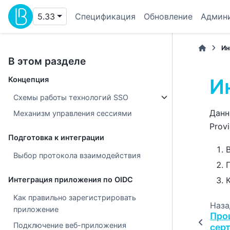
5.33
Спецификация
Обновление
Админ
Ин
В этом разделе
И
Концепция
Схемы работы технологий SSO
Данн
Механизм управления сессиями
Prov
Подготовка к интеграции
Выбор протокола взаимодействия
Интеграция приложения по OIDC
Как правильно зарегистрировать
Наза
приложение
Про
Подключение веб-приложения
сер