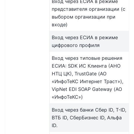
Вход через ЕСИА в режиме
представителя организации (с
выбором организации при
входе)
Вход через ЕСИА в режиме
цифрового профиля
Вход через типовые решения
ЕСИА: SDK ИС Клиента (АНО
НТЦ ЦК), TrustGate (АО
«ИнфоТеКС Интернет Траст»),
VipNet EDI SOAP Gateway (АО
«ИнфоТеКС»)
Вход через банки Сбер ID, T-ID,
ВТБ ID, СберБизнес ID, Альфа
ID.