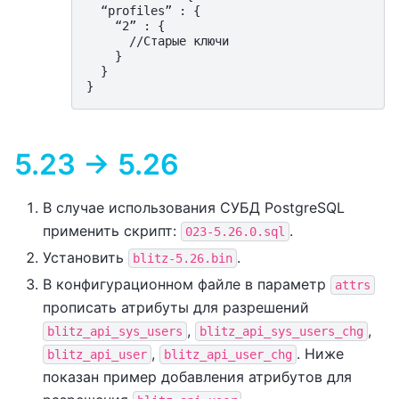
  “profiles” : {

    “2” : {

      //Старые ключи

    }

  }

5.23 -> 5.26
В случае использования СУБД PostgreSQL
применить скрипт:
.
023-5.26.0.sql
Установить
.
blitz-5.26.bin
В конфигурационном файле в параметр
attrs
прописать атрибуты для разрешений
,
,
blitz_api_sys_users
blitz_api_sys_users_chg
,
. Ниже
blitz_api_user
blitz_api_user_chg
показан пример добавления атрибутов для