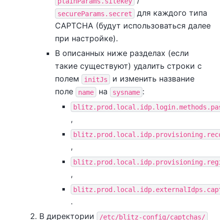
/
plainParams.sitekey
для каждого типа
secureParams.secret
СAPTCHA (будут использоваться далее
при настройке).
В описанных ниже разделах (если
такие существуют) удалить строки с
полем
и изменить название
initJs
поле
на
:
name
sysname
blitz.prod.local.idp.login.methods.pa
,
blitz.prod.local.idp.provisioning.rec
,
blitz.prod.local.idp.provisioning.reg
,
blitz.prod.local.idp.externalIdps.cap
.
В директории
/etc/blitz-config/captchas/