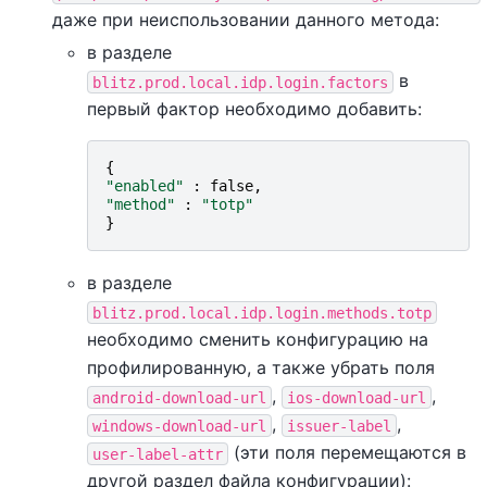
даже при неиспользовании данного метода:
в разделе
в
blitz.prod.local.idp.login.factors
первый фактор необходимо добавить:
{
"enabled"
:
false
,
"method"
:
"totp"
}
в разделе
blitz.prod.local.idp.login.methods.totp
необходимо сменить конфигурацию на
профилированную, а также убрать поля
,
,
android-download-url
ios-download-url
,
,
windows-download-url
issuer-label
(эти поля перемещаются в
user-label-attr
другой раздел файла конфигурации):