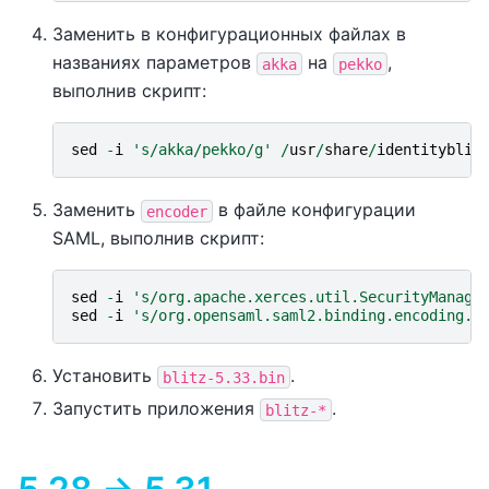
Заменить в конфигурационных файлах в
названиях параметров
на
,
akka
pekko
выполнив скрипт:
sed
-
i
's/akka/pekko/g'
/
usr
/
share
/
identityblit
Заменить
в файле конфигурации
encoder
SAML, выполнив скрипт:
sed
-
i
's/org.apache.xerces.util.SecurityManage
sed
-
i
's/org.opensaml.saml2.binding.encoding.H
Установить
.
blitz-5.33.bin
Запустить приложения
.
blitz-*