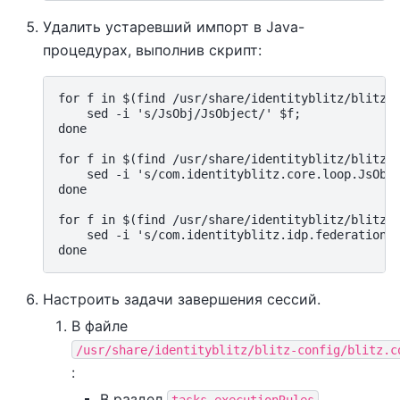
Удалить устаревший импорт в Java-
процедурах, выполнив скрипт:
for f in $(find /usr/share/identityblitz/blitz-c
    sed -i 's/JsObj/JsObject/' $f;

done

for f in $(find /usr/share/identityblitz/blitz-c
    sed -i 's/com.identityblitz.core.loop.JsObje
done

for f in $(find /usr/share/identityblitz/blitz-c
    sed -i 's/com.identityblitz.idp.federation.m
Настроить задачи завершения сессий.
В файле
/usr/share/identityblitz/blitz-config/blitz.c
:
В раздел
tasks.executionRules