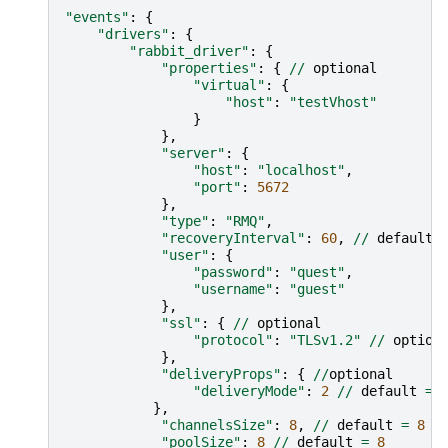
"events"
:
{
"drivers"
:
{
"rabbit_driver"
:
{
"properties"
:
{
//
optional
"virtual"
:
{
"host"
:
"testVhost"
}
},
"server"
:
{
"host"
:
"localhost"
,
"port"
:
5672
},
"type"
:
"RMQ"
,
"recoveryInterval"
:
60
,
//
default
"user"
:
{
"password"
:
"quest"
,
"username"
:
"guest"
},
"ssl"
:
{
//
optional
"protocol"
:
"TLSv1.2"
//
option
},
"deliveryProps"
:
{
//
optional
"deliveryMode"
:
2
//
default
=
},
"channelsSize"
:
8
,
//
default
=
8
"poolSize"
:
8
//
default
=
8