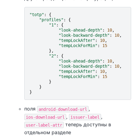
"totp"
:
{
"profiles"
:
{
"1"
:
{
"look-ahead-depth"
:
10
,
"look-backward-depth"
:
10
,
"tempLockAfter"
:
10
,
"tempLockForMin"
:
15
},
"2"
:
{
"look-ahead-depth"
:
10
,
"look-backward-depth"
:
10
,
"tempLockAfter"
:
10
,
"tempLockForMin"
:
15
}
}
}
поля
,
android-download-url
,
,
ios-download-url
issuer-label
теперь доступны в
user-label-attr
отдельном разделе