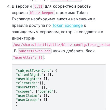
В версрии
для корректной работы
5.31
сервиса
в режиме Token
blitz-keeper
Exchange необходимо внести изменения в
правила доступа по
Token Exchange
к
защищаемым сервисам, которые создаются в
директории
/usr/share/identityblitz/blitz-config/token_excha
. В
нужно добавить блок
subjectTokenCond
:
"userAttrs":
{}
"subjectTokenCond"
:
{
"clientRights"
:
[],
"userRights"
:
[],
"clientIds"
:[],
"userAttrs"
:
{},
"scopes"
:
[
"openid"
],
"userClaims"
:
{},
"userGroups"
:
[]
}