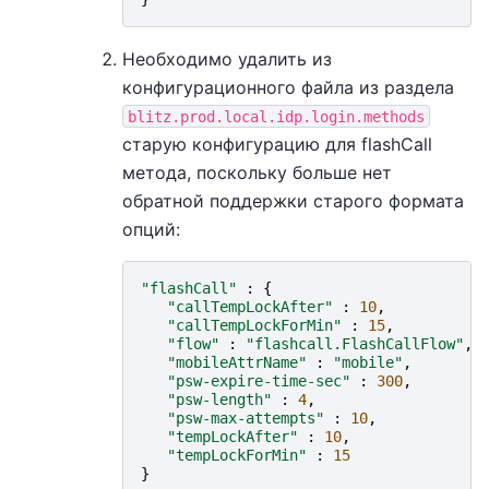
Необходимо удалить из
конфигурационного файла из раздела
blitz.prod.local.idp.login.methods
старую конфигурацию для flashCall
метода, поскольку больше нет
обратной поддержки старого формата
опций:
"flashCall"
:
{
"callTempLockAfter"
:
10
,
"callTempLockForMin"
:
15
,
"flow"
:
"flashcall.FlashCallFlow"
,
"mobileAttrName"
:
"mobile"
,
"psw-expire-time-sec"
:
300
,
"psw-length"
:
4
,
"psw-max-attempts"
:
10
,
"tempLockAfter"
:
10
,
"tempLockForMin"
:
15
}