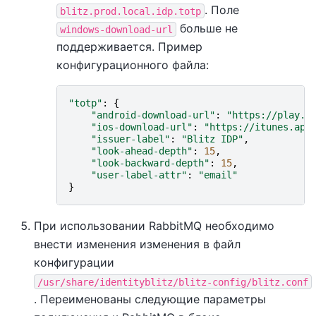
. Поле
blitz.prod.local.idp.totp
больше не
windows-download-url
поддерживается. Пример
конфигурационного файла:
"totp"
:
{
"android-download-url"
:
"https://play.g
"ios-download-url"
:
"https://itunes.app
"issuer-label"
:
"Blitz IDP"
,
"look-ahead-depth"
:
15
,
"look-backward-depth"
:
15
,
"user-label-attr"
:
"email"
}
При использовании RabbitMQ необходимо
внести изменения изменения в файл
конфигурации
/usr/share/identityblitz/blitz-config/blitz.conf
. Переименованы следующие параметры