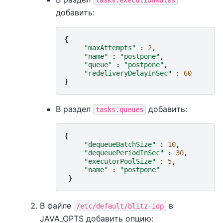
добавить:
{
"maxAttempts"
:
2
,
"name"
:
"postpone"
,
"queue"
:
"postpone"
,
"redeliveryDelayInSec"
:
60
}
В раздел
добавить:
tasks.queues
{
"dequeueBatchSize"
:
10
,
"dequeuePeriodInSec"
:
30
,
"executorPoolSize"
:
5
,
"name"
:
"postpone"
}
В файле
в
/etc/default/blitz-idp
JAVA_OPTS добавить опцию: