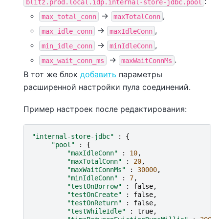
:
blitz.prod.local.idp.internal-store-jdbc.pool
->
,
max_total_conn
maxTotalConn
->
,
max_idle_conn
maxIdleConn
->
,
min_idle_conn
minIdleConn
->
.
max_wait_conn_ms
maxWaitConnMs
В тот же блок
добавить
параметры
расширенной настройки пула соединений.
Пример настроек после редактирования:
"internal-store-jdbc"
:
{
"pool"
:
{
"maxIdleConn"
:
10
,
"maxTotalConn"
:
20
,
"maxWaitConnMs"
:
30000
,
"minIdleConn"
:
7
,
"testOnBorrow"
:
false
,
"testOnCreate"
:
false
,
"testOnReturn"
:
false
,
"testWhileIdle"
:
true
,