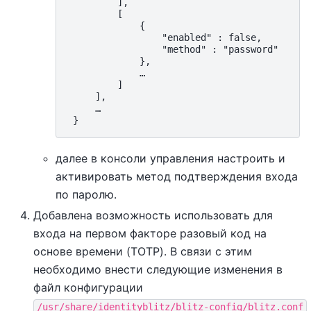
         ],

         [

             {

                 "enabled" : false,

                 "method" : "password"

             },

             …

         ]

     ],

     …

далее в консоли управления настроить и
активировать метод подтверждения входа
по паролю.
Добавлена возможность использовать для
входа на первом факторе разовый код на
основе времени (TOTP). В связи с этим
необходимо внести следующие изменения в
файл конфигурации
/usr/share/identityblitz/blitz-config/blitz.conf