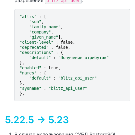
разрешения
.
blitz_api_user
"attrs"
:
[
"sub"
,
"family_name"
,
"company"
,
"given_name"
],
"client-level"
:
false
,
"deprecated"
:
false
,
"descriptions"
:
{
"default"
:
"Получение атрибутов"
},
"enabled"
:
true
,
"names"
:
{
"default"
:
"blitz_api_user"
},
"sysname"
:
"blitz_api_user"
},
5.22.5 -> 5.23
В случае использования СУБД PostgreSQL