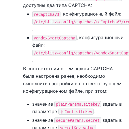
доступны два типа СAPTCHA:
, конфигурационный файл:
reCaptchaV3
/etc/blitz-config/captchas/reCaptchaV3/re
.
, конфигурационный
yandexSmartCaptcha
файл:
/etc/blitz-config/captchas/yandexSmartCap
.
В соответствии с тем, какая CAPTCHA
была настроена ранее, необходимо
выполнить настройки в соответствующем
конфигурационном файле, при этом:
значение
задать в
plainParams.sitekey
параметрe
.
jsConf.sitekey
значение
задать в
secureParams.secret
параметре
.
secretKey.value