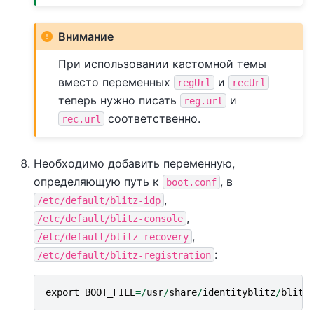
Внимание
При использовании кастомной темы
вместо переменных
и
regUrl
recUrl
теперь нужно писать
и
reg.url
соответственно.
rec.url
Необходимо добавить переменную,
определяющую путь к
, в
boot.conf
,
/etc/default/blitz-idp
,
/etc/default/blitz-console
,
/etc/default/blitz-recovery
:
/etc/default/blitz-registration
export
BOOT_FILE
=/
usr
/
share
/
identityblitz
/
blitz