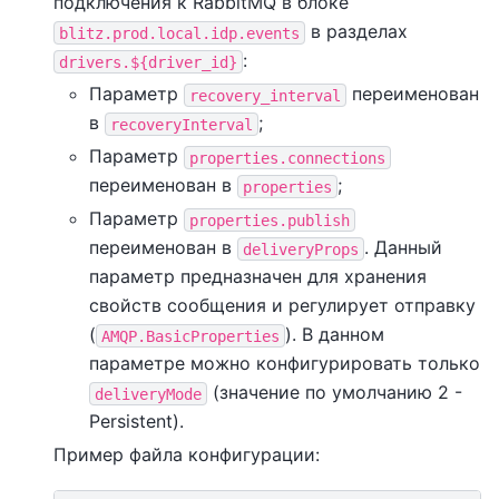
подключения к RabbitMQ в блоке
в разделах
blitz.prod.local.idp.events
:
drivers.${driver_id}
Параметр
переименован
recovery_interval
в
;
recoveryInterval
Параметр
properties.connections
переименован в
;
properties
Параметр
properties.publish
переименован в
. Данный
deliveryProps
параметр предназначен для хранения
свойств сообщения и регулирует отправку
(
). В данном
AMQP.BasicProperties
параметре можно конфигурировать только
(значение по умолчанию 2 -
deliveryMode
Persistent).
Пример файла конфигурации: