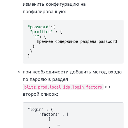
изменить конфигурацию на
профилированную:
"password"
:{
"profiles"
:
{
"1"
:
{
Прежнее
содержимое
раздела
password
}
}
}
при необходимости добавить метод входа
по паролю в раздел
во
blitz.prod.local.idp.login.factors
второй список:
"login" : {

     "factors" : [

         [

             …
