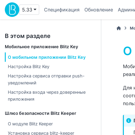
5.33
Спецификация
Обновление
Админ
М
В этом разделе
О
Мобильное приложение Blitz Key
О мобильном приложении Blitz Key
Моби
Настройка Blitz Key
реал
Настройка сервиса отправки push-
уведомлений
Для 
Настройка входа через доверенные
соот
приложения
поль
Шлюз безопасности Blitz Keeper
О модуле Blitz Keeper
Установка сервиса blitz-keeper