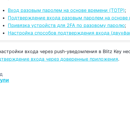
Вход разовым паролем на основе времени (TOTP)
;
Подтверждение входа разовым паролем на основе 
Привязка устройств для 2FA по разовому паролю
;
Настройка способов подтверждения входа (двухфа
настройки входа через push-уведомления в Blitz Key 
дтверждение входа через доверенные приложения
.
д
ули