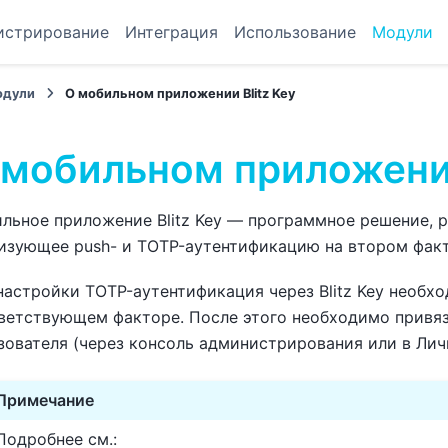
истрирование
Интеграция
Использование
Модули
одули
О мобильном приложении Blitz Key
 мобильном приложении
льное приложение Blitz Key — программное решение, ра
изующее push- и TOTP-аутентификацию на втором факт
настройки TOTP-аутентификация через Blitz Key необх
ветствующем факторе. После этого необходимо привяза
зователя (через консоль администрирования или в Лич
Примечание
Подробнее см.: