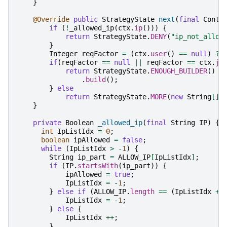
}
@Override
public
StrategyState
next
(
final
Conte
if
(
!
_allowed_ip
(
ctx
.
ip
()))
{
return
StrategyState
.
DENY
(
"ip_not_allow
}
Integer
reqFactor
=
(
ctx
.
user
()
==
null
)
?
if
(
reqFactor
==
null
||
reqFactor
==
ctx
.
ju
return
StrategyState
.
ENOUGH_BUILDER
()
.
build
();
}
else
return
StrategyState
.
MORE
(
new
String
[]
{
}
private
Boolean
_allowed_ip
(
final
String
IP
)
{
int
IpListIdx
=
0
;
boolean
ipAllowed
=
false
;
while
(
IpListIdx
>
-
1
)
{
String
ip_part
=
ALLOW_IP
[
IpListIdx
]
;
if
(
IP
.
startsWith
(
ip_part
))
{
ipAllowed
=
true
;
IpListIdx
=
-
1
;
}
else
if
(
ALLOW_IP
.
length
==
(
IpListIdx
+
IpListIdx
=
-
1
;
}
else
{
IpListIdx
++
;
}