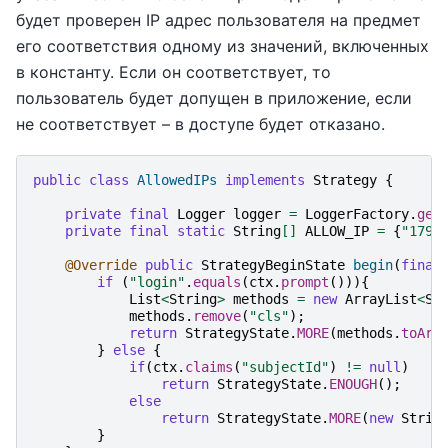
будет проверен IP адрес пользователя на предмет
его соответствия одному из значений, включенных
в константу. Если он соответствует, то
пользователь будет допущен в приложение, если
не соответствует – в доступе будет отказано.
public
class
AllowedIPs
implements
Strategy
{
private
final
Logger
logger
=
LoggerFactory
.
get
private
final
static
String
[]
ALLOW_IP
=
{
"179.
@Override
public
StrategyBeginState
begin
(
final
if
(
"login"
.
equals
(
ctx
.
prompt
())){
List
<
String
>
methods
=
new
ArrayList
<
St
methods
.
remove
(
"cls"
);
return
StrategyState
.
MORE
(
methods
.
toArr
}
else
{
if
(
ctx
.
claims
(
"subjectId"
)
!=
null
)
return
StrategyState
.
ENOUGH
();
else
return
StrategyState
.
MORE
(
new
Strin
}