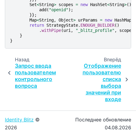
Set
<
String
>
scopes
=
new
HashSet
<
String
>
(){
add
(
"openid"
);
}};
Map
<
String
,
Object
>
urParams
=
new
HashMap
<
return
StrategyState
.
ENOUGH_BUILDER
()
.
withPipe
(
uri
,
"_blitz_profile"
,
scopes
}
}
Назад
Вперёд
Запрос ввода
Отображение
пользователем
пользователю
контрольного
списка
вопроса
выбора
значений при
входе
Identity Blitz
©
Последнее обновление
2026
04.08.2026