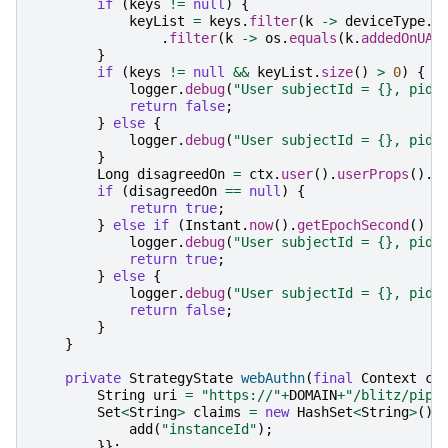
if
(
keys
!=
null
)
{
keyList
=
keys
.
filter
(
k
->
deviceType
.
e
.
filter
(
k
->
os
.
equals
(
k
.
addedOnUA
(
}
if
(
keys
!=
null
&&
keyList
.
size
()
>
0
)
{
logger
.
debug
(
"User subjectId = {}, pid 
return
false
;
}
else
{
logger
.
debug
(
"User subjectId = {}, pid 
}
Long
disagreedOn
=
ctx
.
user
().
userProps
().
n
if
(
disagreedOn
==
null
)
{
return
true
;
}
else
if
(
Instant
.
now
().
getEpochSecond
()
-
logger
.
debug
(
"User subjectId = {}, pid 
return
true
;
}
else
{
logger
.
debug
(
"User subjectId = {}, pid 
return
false
;
}
}
private
StrategyState
webAuthn
(
final
Context
ct
String
uri
=
"https://"
+
DOMAIN
+
"/blitz/pipe
Set
<
String
>
claims
=
new
HashSet
<
String
>
(){
add
(
"instanceId"
);
}};