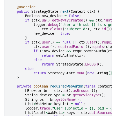
@Override
public
StrategyState
next
(
Context
ctx
)
{
Boolean
new_device
=
false
;
if
(
ctx
.
ua
().
getNewlyCreated
()
&&
ctx
.
justC
logger
.
debug
(
"User with sub={} is signi
ctx
.
claims
(
"subjectId"
),
ctx
.
id
());
new_device
=
true
;
}
if
(
ctx
.
user
()
==
null
||
ctx
.
user
().
requir
ctx
.
user
().
requiredFactor
().
equals
(
ctx
.
if
(
!
new_device
&&
requiredWebAuthn
(
ctx
return
webAuthn
(
ctx
);
else
return
StrategyState
.
ENOUGH
();
else
return
StrategyState
.
MORE
(
new
String
[]
}
private
boolean
requiredWebAuthn
(
final
Context
LBrowser
br
=
ctx
.
ua
().
asBrowser
();
String
deviceType
=
br
.
getDeviceType
();
String
os
=
br
.
getOsName
();
List
<
WakMeta
>
keyList
=
null
;
logger
.
trace
(
"User subjectId = {}, pid = {}
ListResult
<
WakMeta
>
keys
=
ctx
.
dataSources
(