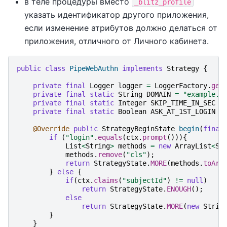
в теле процедуры вместо
_blitz_profile
указать идентификатор другого приложения,
если изменение атрибутов должно делаться от
приложения, отличного от Личного кабинета.
public
class
PipeWebAuthn
implements
Strategy
{
private
final
Logger
logger
=
LoggerFactory
.
get
private
final
static
String
DOMAIN
=
"example.c
private
final
static
Integer
SKIP_TIME_IN_SEC
=
private
final
static
Boolean
ASK_AT_1ST_LOGIN
=
@Override
public
StrategyBeginState
begin
(
final
if
(
"login"
.
equals
(
ctx
.
prompt
())){
List
<
String
>
methods
=
new
ArrayList
<
St
methods
.
remove
(
"cls"
);
return
StrategyState
.
MORE
(
methods
.
toArr
}
else
{
if
(
ctx
.
claims
(
"subjectId"
)
!=
null
)
return
StrategyState
.
ENOUGH
();
else
return
StrategyState
.
MORE
(
new
Strin
}
}