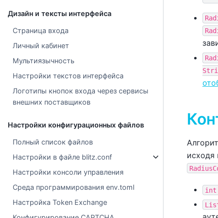
Дизайн и тексты интерфейса
Rad
Страница входа
Rad
зав
Личный кабинет
Rad
Мультиязычность
Stri
Настройки текстов интерфейса
ото
Логотипы кнопок входа через сервисы
внешних поставщиков
Кон
Настройки конфигурационных файлов
Алгорит
Полный список файлов
исходя 
Настройки в файле blitz.conf
RadiusC
Настройки консоли управления
Среда программирования env.toml
int
Настройка Token Exchange
Lis
аут
Конфигурирование CAPTCHA