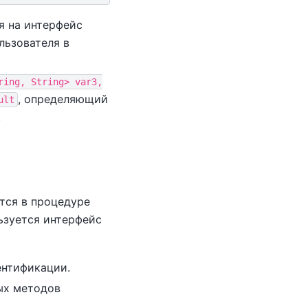
я на интерфейс
льзователя в
ring,
String>
var3,
, определяющий
ult
.
тся в процедуре
льзуется интерфейс
ентификации.
ых методов