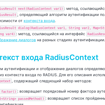
: метод, ссылающийс
iusResult
next(RadiusContext
var1)
, определяющий алгоритм аутентификации по
iusResult
исимости от
контекста входа
.
iusResult
dialog(RadiusContext
var1,
String
var2,
Map<St
: метод, ссылающийся на интерфейс
ng
var4)
RadiusRes
бражение диалогов
на разных стадиях аутентификации
текст входа RadiusContext
м аутентификации и отображение диалогов определяю
из контекста входа по RADIUS. Для его описания испо
, содержащий следующий набор методов:
ontext
: возвращает порядковый номер фактора аут
factor()
: возвращает список пройденн
t<String>
passedMethod()
ентификации.