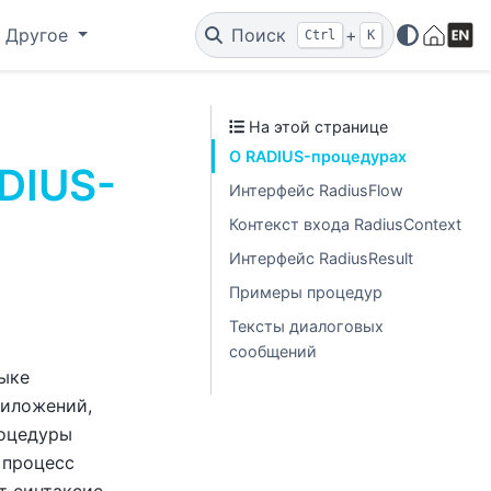
Другое
Поиск
+
Ctrl
K
На этой странице
О RADIUS-процедурах
DIUS-
Интерфейс RadiusFlow
Контекст входа RadiusContext
Интерфейс RadiusResult
Примеры процедур
Тексты диалоговых
сообщений
зыке
риложений,
роцедуры
 процесс