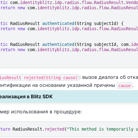
atic
com
.
identityblitz
.
idp
.
radius
.
flow
.
RadiusResult
.
Vend
return
new
com
.
identityblitz
.
idp
.
radius
.
flow
.
RadiusResu
atic
RadiusResult
authenticated
(
String
subjectId
)
{
return
new
com
.
identityblitz
.
idp
.
radius
.
flow
.
RadiusResu
atic
RadiusResult
authenticated
(
String
subjectId
,
com
.
id
return
new
com
.
identityblitz
.
idp
.
radius
.
flow
.
RadiusResu
: вызов диалога об отка
iusResult
rejected(String
cause)
ентификации на основании указанной причины
.
cause
еализация в Blitz SDK
мер использования в процедуре:
eturn
RadiusResult
.
rejected
(
"This method is temporarily 