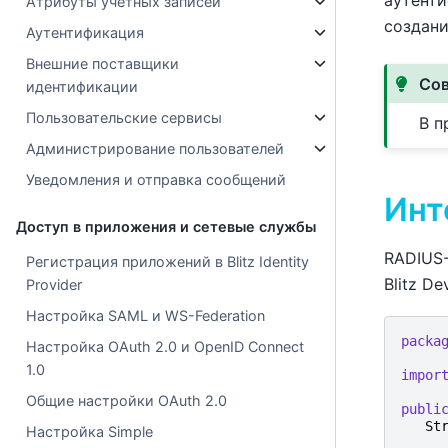
аутенти
Атрибуты учетных записей
создани
Аутентификация
Внешние поставщики
Со
идентификации
Пользовательские сервисы
В п
Администрирование пользователей
Уведомления и отправка сообщений
Инт
Доступ в приложения и сетевые службы
RADIUS
Регистрация приложений в Blitz Identity
Blitz De
Provider
Настройка SAML и WS-Federation
packa
Настройка OAuth 2.0 и OpenID Connect
1.0
impor
Общие настройки OAuth 2.0
publi
St
Настройка Simple