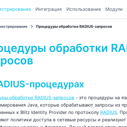
истрирование
Интеграция
Использование
Модули
истрирование
Процедуры обработки RADIUS-запросов
оцедуры обработки RA
просов
ADIUS-процедурах
уры обработки RADIUS-запросов
- это процедуры на я
мирования Java, которые обрабатывают запросы из п
енных к Blitz Identity Provider по протоколу
RADIUS
. П
яют политики доступа в сетевые ресурсы и реализуют