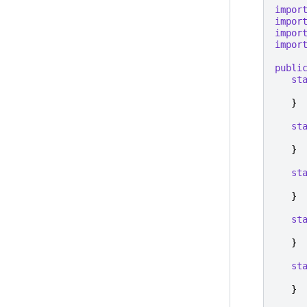
impor
impor
impor
impor
publi
st
}
st
}
st
}
st
}
st
}