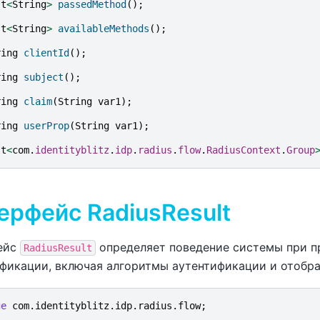
st
<
String
>
passedMethod
();
st
<
String
>
availableMethods
();
ring
clientId
();
ring
subject
();
ring
claim
(
String
var1
);
ring
userProp
(
String
var1
);
st
<
com
.
identityblitz
.
idp
.
radius
.
flow
.
RadiusContext
.
Group
ерфейс RadiusResult
ейс
определяет поведение системы при п
RadiusResult
фикации, включая алгоритмы аутентификации и отобра
ge
com.identityblitz.idp.radius.flow
;