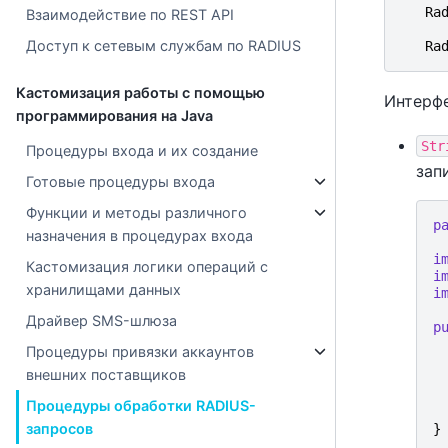
Ra
Взаимодействие по REST API
Доступ к сетевым службам по RADIUS
Ra
Кастомизация работы с помощью
Интерф
программирования на Java
Str
Процедуры входа и их создание
зап
Готовые процедуры входа
Функции и методы различного
p
назначения в процедурах входа
i
Кастомизация логики операций с
i
хранилищами данных
i
Драйвер SMS-шлюза
p
Процедуры привязки аккаунтов
внешних поставщиков
Процедуры обработки RADIUS-
запросов
}