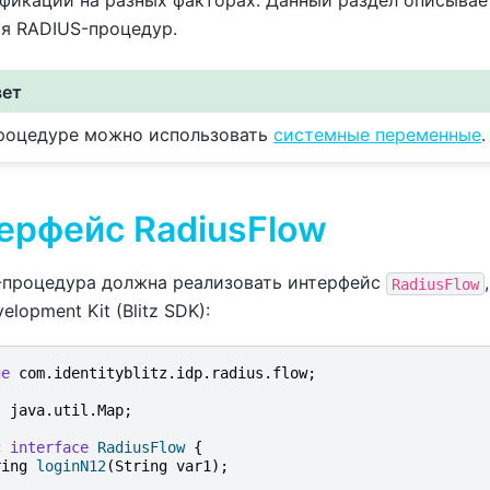
фикации на разных факторах. Данный раздел описывае
я RADIUS-процедур.
вет
роцедуре можно использовать
системные переменные
.
ерфейс RadiusFlow
-процедура должна реализовать интерфейс
RadiusFlow
velopment Kit (Blitz SDK):
ge
com.identityblitz.idp.radius.flow
;
t
java.util.Map
;
c
interface
RadiusFlow
{
ring
loginN12
(
String
var1
);