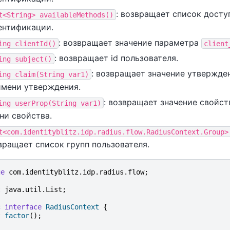
: возвращает список дост
t<String>
availableMethods()
ентификации.
: возвращает значение параметра
ing
clientId()
client
: возвращает id пользователя.
ing
subject()
: возвращает значение утвержде
ing
claim(String
var1)
имени утверждения.
: возвращает значение свойст
ing
userProp(String
var1)
ни свойства.
t<com.identityblitz.idp.radius.flow.RadiusContext.Group>
вращает список групп пользователя.
ge
com.identityblitz.idp.radius.flow
;
t
java.util.List
;
c
interface
RadiusContext
{
t
factor
();