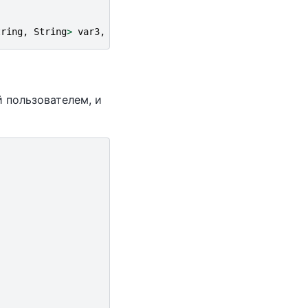
tring
,
String
>
var3
,
String
var4
);
й пользователем, и