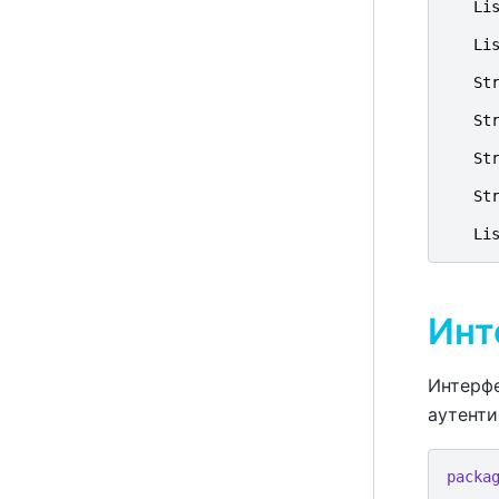
Li
Li
St
St
St
St
Li
Инт
Интерф
аутенти
packa