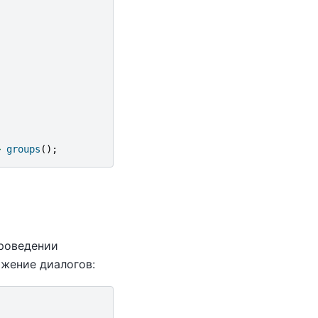
>
groups
();
роведении
жение диалогов: