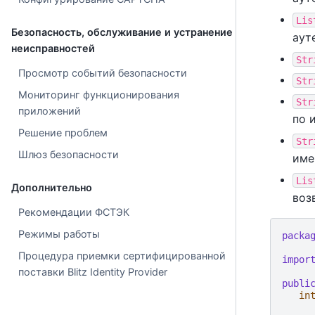
Lis
Безопасность, обслуживание и устранение
аут
неисправностей
Str
Просмотр событий безопасности
Str
Мониторинг функционирования
Str
приложений
по 
Решение проблем
Str
Шлюз безопасности
име
Lis
Дополнительно
воз
Рекомендации ФСТЭК
Режимы работы
packa
Процедура приемки сертифицированной
impor
поставки Blitz Identity Provider
publi
in