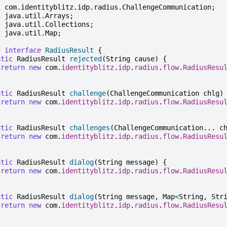
t
com.identityblitz.idp.radius.ChallengeCommunication
;
t
java.util.Arrays
;
t
java.util.Collections
;
t
java.util.Map
;
c
interface
RadiusResult
{
atic
RadiusResult
rejected
(
String
cause
)
{
return
new
com
.
identityblitz
.
idp
.
radius
.
flow
.
RadiusResu
atic
RadiusResult
challenge
(
ChallengeCommunication
chlg
)
return
new
com
.
identityblitz
.
idp
.
radius
.
flow
.
RadiusResu
atic
RadiusResult
challenges
(
ChallengeCommunication
...
c
return
new
com
.
identityblitz
.
idp
.
radius
.
flow
.
RadiusResu
atic
RadiusResult
dialog
(
String
message
)
{
return
new
com
.
identityblitz
.
idp
.
radius
.
flow
.
RadiusResu
atic
RadiusResult
dialog
(
String
message
,
Map
<
String
,
Str
return
new
com
.
identityblitz
.
idp
.
radius
.
flow
.
RadiusResu