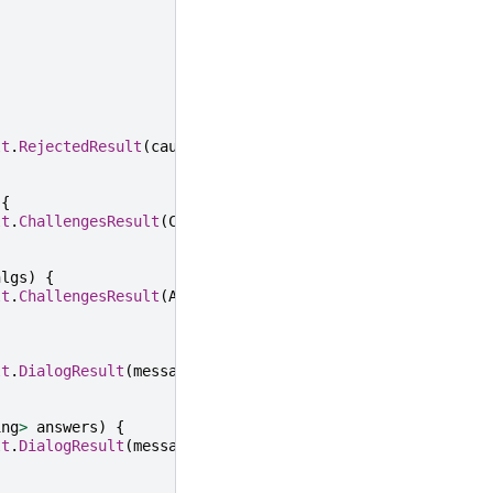
lt
.
RejectedResult
(
cause
);
{
lt
.
ChallengesResult
(
Collections
.
singletonList
(
chlg
));
hlgs
)
{
lt
.
ChallengesResult
(
Arrays
.
asList
(
chlgs
));
lt
.
DialogResult
(
message
,
Collections
.
emptyMap
());
ing
>
answers
)
{
lt
.
DialogResult
(
message
,
answers
);