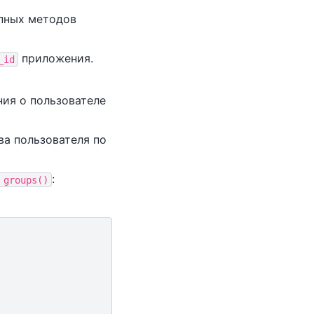
упных методов
приложения.
_id
ния о пользователе
ва пользователя по
:
groups()