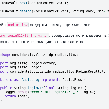
diusResult
next
(
RadiusContext
var1
);
diusResult
dialog
(
RadiusContext
var1
,
String
var2
,
Map
<
S
ейс
содержит следующие методы:
RadiusFlow
: возвращает логин, введенны
ing
loginN12(String
var1)
исывает в лог информацию о вводе логина.
ackage
com.identityblitz.idp.radius.flow
;
mport
org.slf4j.LoggerFactory
;
mport
org.slf4j.Logger
;
mport
com.identityblitz.idp.radius.flow.RadiusResult.*
;
ublic
class
RadiusLog
implements
RadiusFlow
{
public
String
loginN12
(
final
String
login
)
{
logger
.
debug
(
"#### Start loginN12: {}"
,
login
);
return
login
;
}