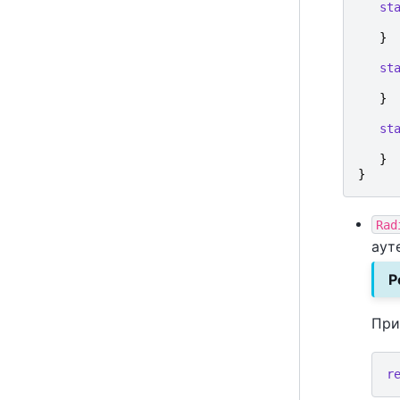
st
}
st
}
st
}
}
Rad
аут
Р
При
r