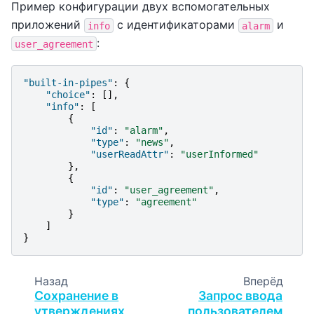
Пример конфигурации двух вспомогательных
приложений
с идентификаторами
и
info
alarm
:
user_agreement
"built-in-pipes"
:
{
"choice"
:
[],
"info"
:
[
{
"id"
:
"alarm"
,
"type"
:
"news"
,
"userReadAttr"
:
"userInformed"
},
{
"id"
:
"user_agreement"
,
"type"
:
"agreement"
}
]
}
Назад
Вперёд
Сохранение в
Запрос ввода
утверждениях
пользователем