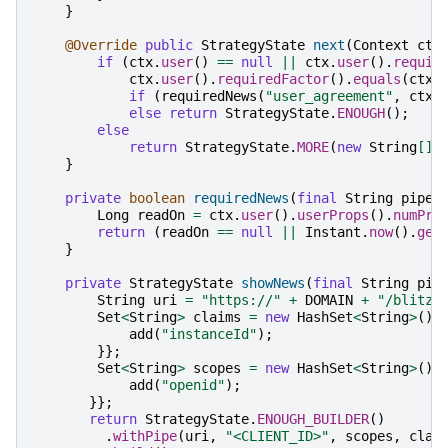
}
@Override
public
StrategyState
next
(
Context
ctx
if
(
ctx
.
user
()
==
null
||
ctx
.
user
().
requir
ctx
.
user
().
requiredFactor
().
equals
(
ctx
.
if
(
requiredNews
(
"user_agreement"
,
ctx
)
else
return
StrategyState
.
ENOUGH
();
else
return
StrategyState
.
MORE
(
new
String
[]
}
private
boolean
requiredNews
(
final
String
pipeI
Long
readOn
=
ctx
.
user
().
userProps
().
numPro
return
(
readOn
==
null
||
Instant
.
now
().
get
}
private
StrategyState
showNews
(
final
String
pip
String
uri
=
"https://"
+
DOMAIN
+
"/blitz/
Set
<
String
>
claims
=
new
HashSet
<
String
>
(){
add
(
"instanceId"
);
}};
Set
<
String
>
scopes
=
new
HashSet
<
String
>
(){
add
(
"openid"
);
}};
return
StrategyState
.
ENOUGH_BUILDER
()
.
withPipe
(
uri
,
"<CLIENT_ID>"
,
scopes
,
clai