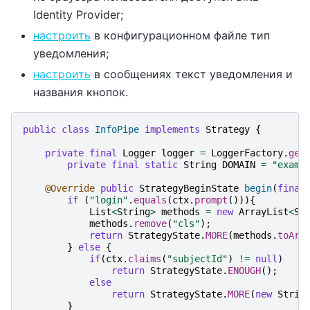
Identity Provider;
настроить
в конфигурационном файле тип
уведомления;
настроить
в сообщениях текст уведомления и
названия кнопок.
public
class
InfoPipe
implements
Strategy
{
private
final
Logger
logger
=
LoggerFactory
.
get
private
final
static
String
DOMAIN
=
"examp
@Override
public
StrategyBeginState
begin
(
final
if
(
"login"
.
equals
(
ctx
.
prompt
())){
List
<
String
>
methods
=
new
ArrayList
<
St
methods
.
remove
(
"cls"
);
return
StrategyState
.
MORE
(
methods
.
toArr
}
else
{
if
(
ctx
.
claims
(
"subjectId"
)
!=
null
)
return
StrategyState
.
ENOUGH
();
else
return
StrategyState
.
MORE
(
new
Strin
}